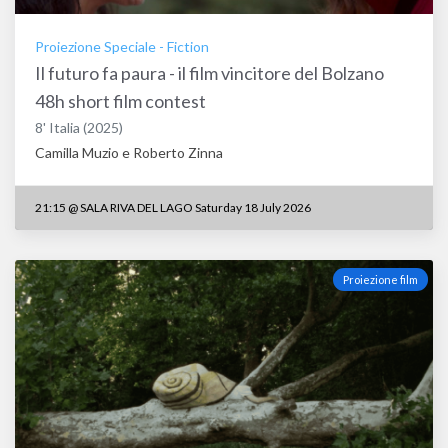
Proiezione Speciale
-
Fiction
Il futuro fa paura - il film vincitore del Bolzano
48h short film contest
8'
Italia
(2025)
Camilla Muzio e Roberto Zinna
21:15
@
SALA RIVA DEL LAGO Saturday 18 July 2026
Proiezione film