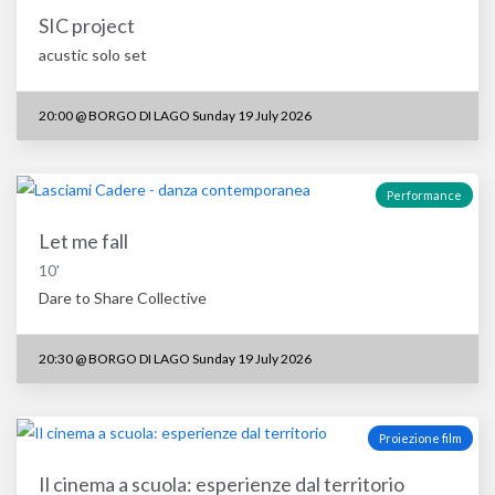
SIC project
acustic solo set
20:00
@
BORGO DI LAGO Sunday 19 July 2026
Performance
Let me fall
10'
Dare to Share Collective
20:30
@
BORGO DI LAGO Sunday 19 July 2026
Proiezione film
Il cinema a scuola: esperienze dal territorio