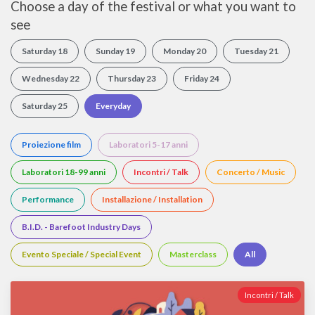
Choose a day of the festival or what you want to
see
Saturday 18
Sunday 19
Monday 20
Tuesday 21
Wednesday 22
Thursday 23
Friday 24
Saturday 25
Everyday
Proiezione film
Laboratori 5-17 anni
Laboratori 18-99 anni
Incontri / Talk
Concerto / Music
Performance
Installazione / Installation
B.I.D. - Barefoot Industry Days
Evento Speciale / Special Event
Masterclass
All
Incontri / Talk