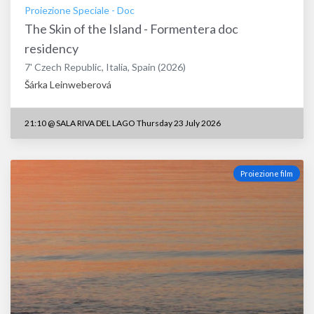
Proiezione Speciale
-
Doc
The Skin of the Island - Formentera doc
residency
7'
Czech Republic
,
Italia
,
Spain
(2026)
Šárka Leinweberová
21:10
@
SALA RIVA DEL LAGO Thursday 23 July 2026
Proiezione film