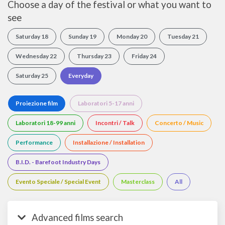
Choose a day of the festival or what you want to
see
Saturday 18
Sunday 19
Monday 20
Tuesday 21
Wednesday 22
Thursday 23
Friday 24
Saturday 25
Everyday
Proiezione film
Laboratori 5-17 anni
Laboratori 18-99 anni
Incontri / Talk
Concerto / Music
Performance
Installazione / Installation
B.I.D. - Barefoot Industry Days
Evento Speciale / Special Event
Masterclass
All
Advanced films search