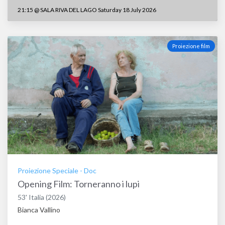
21:15
@
SALA RIVA DEL LAGO Saturday 18 July 2026
Proiezione film
Proiezione Speciale
-
Doc
Opening Film: Torneranno i lupi
53'
Italia
(2026)
Bianca Vallino