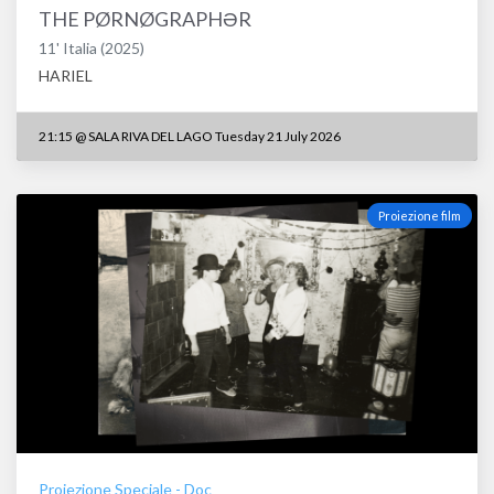
THE PØRNØGRAPHƏR
11'
Italia
(2025)
HARIEL
21:15
@
SALA RIVA DEL LAGO Tuesday 21 July 2026
Proiezione film
Proiezione Speciale
-
Doc