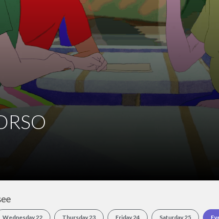
see
Wednesday 22
Thursday 23
Friday 24
Saturday 25
Ev