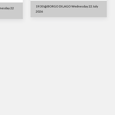
19:30
@
BORGO DI LAGO Wednesday 22 July
nesday 22
2026