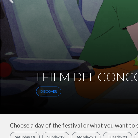
INCONTRI
DISCOVER
Choose a day of the festival or what you want to 
Saturday 18
Sunday 19
Monday 20
Tuesday 21