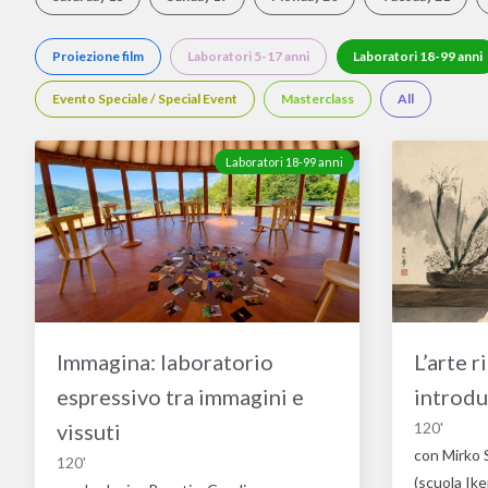
Proiezione film
Laboratori 5-17 anni
Laboratori 18-99 anni
Evento Speciale / Special Event
Masterclass
All
Laboratori 18-99 anni
Immagina: laboratorio
L’arte r
espressivo tra immagini e
introdu
vissuti
120'
con Mirko 
120'
(scuola Ik