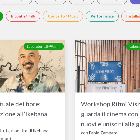
Incontri / Talk
Concerto / Music
Performance
Installa
Laboratori 18-99 anni
Labora
ituale del fiore:
Workshop Ritmi Visiv
zione all’Ikebana
guarda il cinema con
nuovi e unisciti alla g
Stutz, maestro di Ikebana
con Fabio Zamparo
enobo)