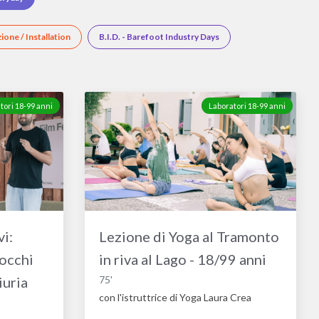
zione / Installation
B.I.D. - Barefoot Industry Days
tori 18-99 anni
Laboratori 18-99 anni
i:
Lezione di Yoga al Tramonto
 occhi
in riva al Lago - 18/99 anni
iuria
75'
con l'istruttrice di Yoga Laura Crea