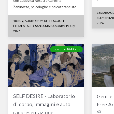
con Ludovica Rosati e Carolina
Zaninotto, psicologhe e psicoterapeute
18:30
@
AUD
ELEMENTARI 
18:30
@
AUDITORIUM DELLE SCUOLE
2026
ELEMENTARI DI SANTA MARIA Sunday 19 July
2026
Laboratori 18-99 anni
SELF DESIRE - Laboratorio
Gentle 
di corpo, immagini e auto
Free Ac
rappresentazione
60'